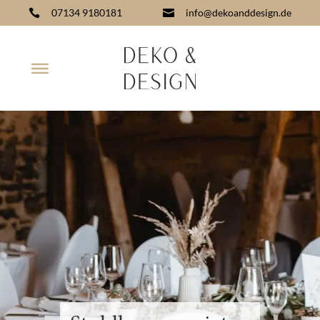
07134 9180181
info@dekoanddesign.de

