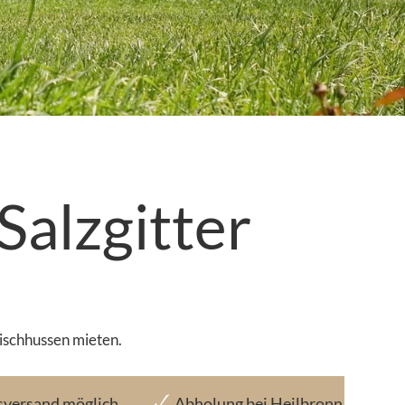
Salzgitter
tischhussen mieten.
sversand möglich
Abholung bei Heilbronn