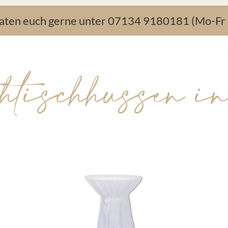
raten euch gerne unter 07134 9180181 (Mo-Fr 
htischhussen in