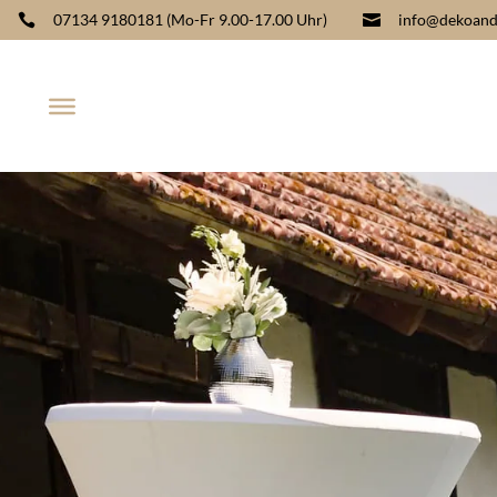
07134 9180181
(Mo-Fr 9.00-17.00 Uhr)
info@dekoand

