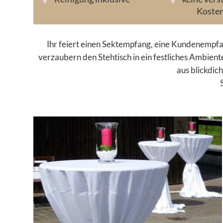
Koste
Ihr feiert einen Sektempfang, eine Kundenempfa
verzaubern den Stehtisch in ein festliches Ambien
aus blickdic