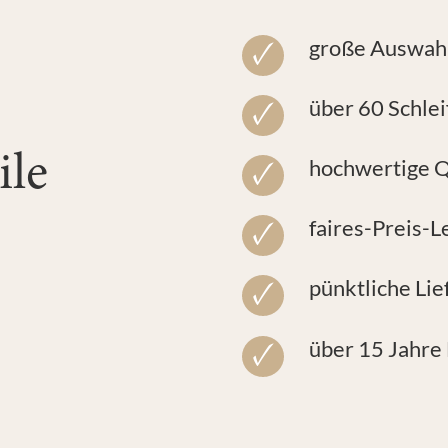
große Auswahl
über 60 Schle
ile
hochwertige Q
faires-Preis-L
pünktliche Lie
über 15 Jahre