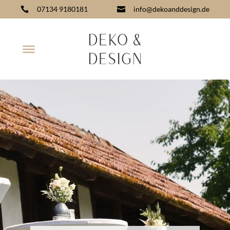
07134 9180181
info@dekoanddesign.de

