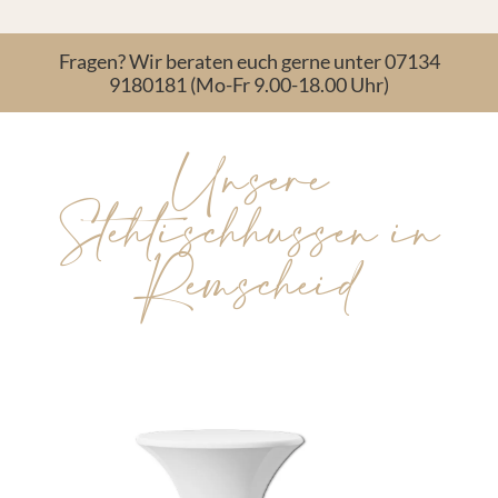
Fragen? Wir beraten euch gerne unter 07134
9180181 (Mo-Fr 9.00-18.00 Uhr)
Unsere
Stehtischhussen in
Remscheid