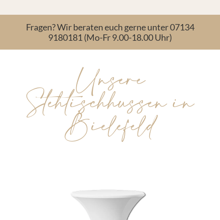
Fragen? Wir beraten euch gerne unter 07134
9180181 (Mo-Fr 9.00-18.00 Uhr)
Unsere
Stehtischhussen in
Bielefeld