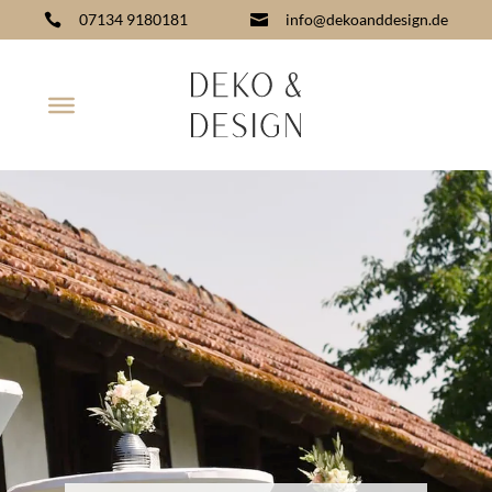
07134 9180181
info@dekoanddesign.de

