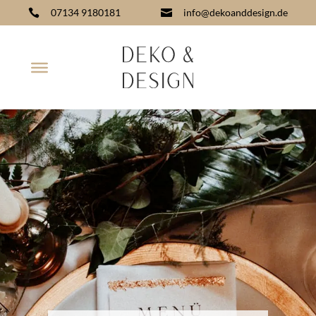
07134 9180181
info@dekoanddesign.de

