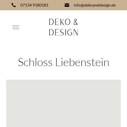
07134 9180181
info@dekoanddesign.de


Schloss Liebenstein