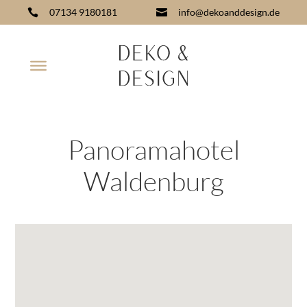
07134 9180181
info@dekoanddesign.de


Panoramahotel
Waldenburg