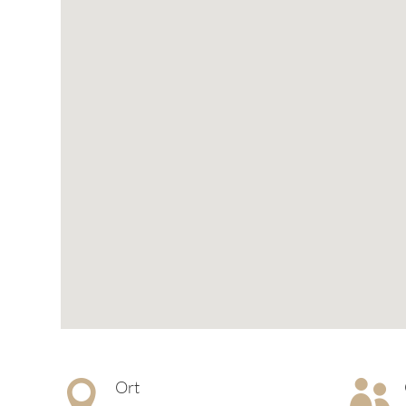
Ort

