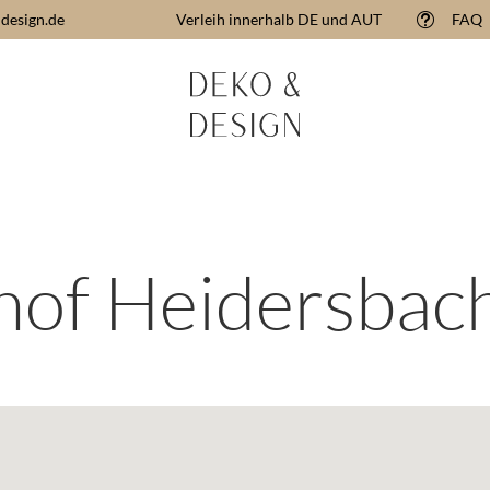
design.de
Verleih innerhalb DE und AUT
FAQ
t
hof Heidersbac