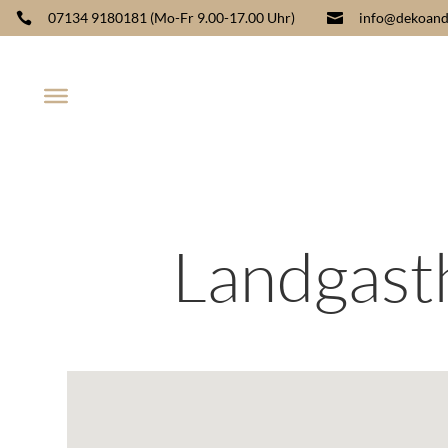
07134 9180181
(Mo-Fr 9.00-17.00 Uhr)
info@dekoand


Landgast