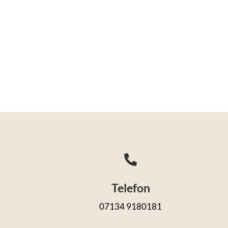

Telefon
07134 9180181