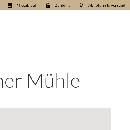
Mietablauf
Zahlung
Abholung & Versand



her Mühle