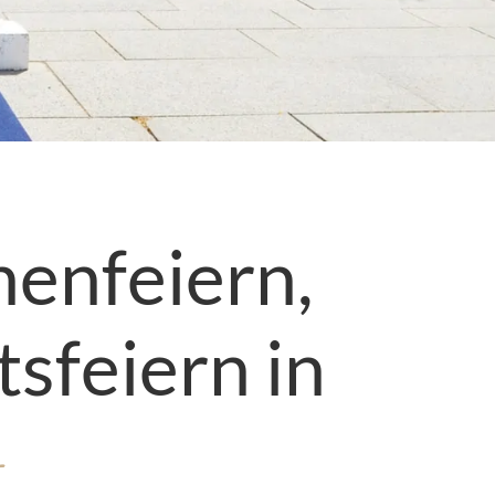
menfeiern
,
sfeiern in
g