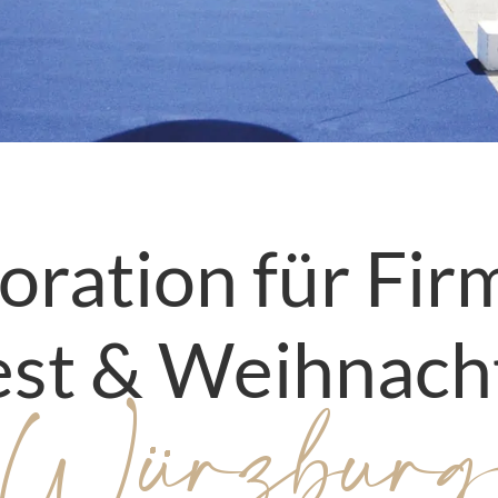
ration für Fir
t & Weihnacht
Würzbur