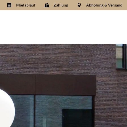
Mietablauf
Zahlung
Abholung & Versand


