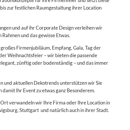
ationskonzepte für ihre Firmenfeier und setzt diese
 bis zur festlichen Raumgestaltung ihrer Location
ngen und auf ihr Corporate Design verleihen wir
en Rahmen und das gewisse Etwas.
, großes Firmenjubiläum, Empfang, Gala, Tag der
der Weihnachtsfeier – wir bieten die passende
 elegant, zünftig oder bodenständig – und das immer
n und aktuellen Dekotrends unterstützen wir Sie
 damit Ihr Event zu etwas ganz Besonderem.
rt verwandeln wir Ihre Firma oder Ihre Location in
igsburg, Stuttgart und natürlich auch in ihrer Stadt.