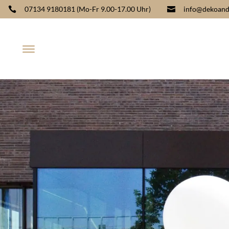
07134 9180181
(Mo-Fr 9.00-17.00 Uhr)
info@dekoand

