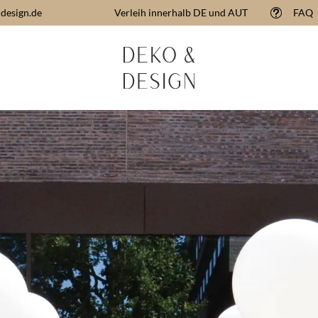
design.de
Verleih innerhalb DE und AUT
FAQ
t