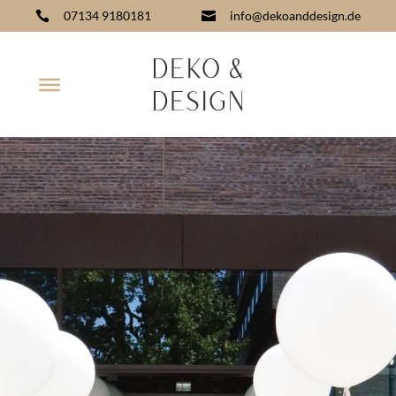
07134 9180181
info@dekoanddesign.de

