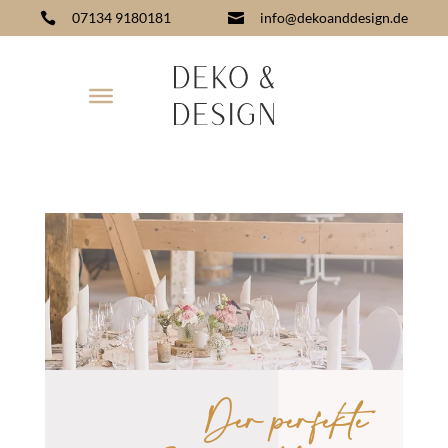
07134 9180181
info@dekoanddesign.de


Der perfekte