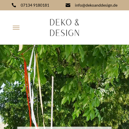
07134 9180181
info@dekoanddesign.de

