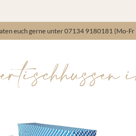
raten euch gerne unter 07134 9180181 (Mo-Fr 
rtischhussen 