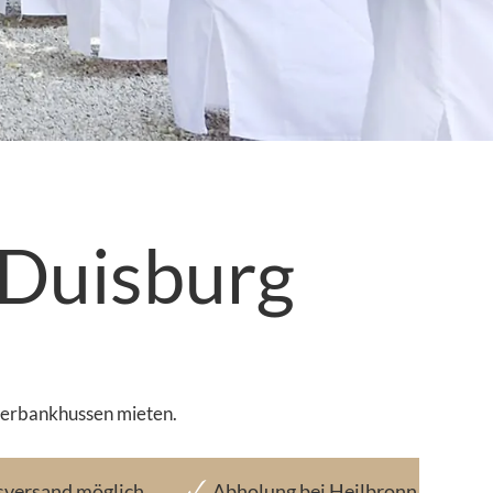
 Duisburg
Bierbankhussen mieten.
sversand möglich
Abholung bei Heilbronn