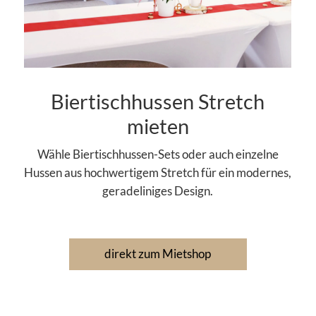
Biertischhussen Stretch
mieten
Wähle Biertischhussen-Sets oder auch einzelne
Hussen aus hochwertigem Stretch für ein modernes,
geradeliniges Design.
direkt zum Mietshop