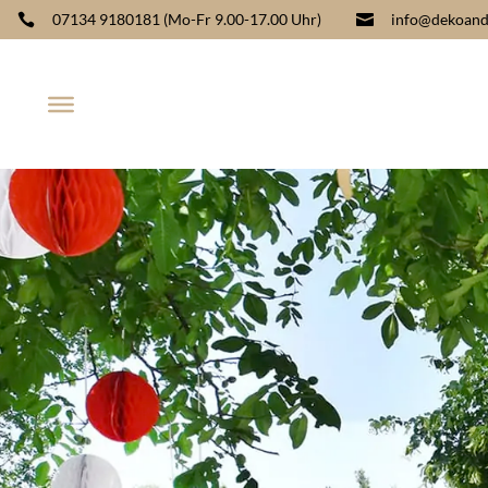
07134 9180181
(Mo-Fr 9.00-17.00 Uhr)
info@dekoand

