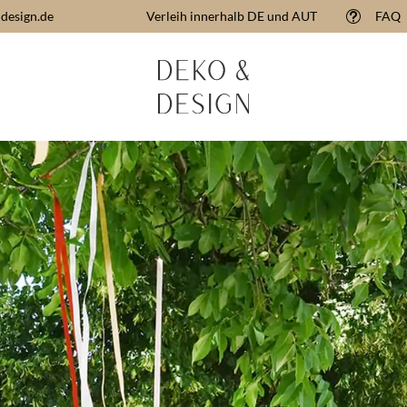
design.de
Verleih innerhalb DE und AUT
FAQ
t